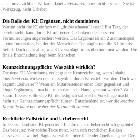
auch unverzichtbar. KI kann dabei
unterstützen
, aber nicht ersetzen. Sie ist
Werkzeug, nicht Urheber.
Die Rolle der KI: Ergänzen, nicht dominieren
Warum nicht die KI einfach mal „drüberschauen“ lassen? Ein Text, der
bereits steht, kann durch KI mit neuen Gedanken oder besseren
Formulierungen angereichert werden. Das Ergebnis ist ein Zusammenspiel
– eine Interaktion, bei der der Mensch den Ton angibt und die KI Impulse
liefert. Doch nicht alles, was KI vorschlägt, muss übernommen werden. Die
finale Entscheidung liegt beim Menschen.
Kennzeichnungspflicht: Was zählt wirklich?
Die neue EU-Verordnung verlangt eine Kennzeichnung, wenn Inhalte
täuschend echt
wirken oder maßgeblich durch KI erstellt wurden. Doch wo
beginnt „teilweise“? Wenn ein Mitarbeitender einen Text gegenliest und
kluge Ergänzungen macht – muss dann sein Name genannt werden? Wohl
kaum. Ebenso sollte eine KI, die lediglich stilistische Vorschläge macht,
nicht zur Kennzeichnungspflicht führen. Entscheidend ist,
wer die kreative
Kontrolle hatte
und
woher der Kerninhalt stammt
.
Rechtliche Fallstricke und Urheberrecht
In Deutschland sind KI-generierte Inhalte nicht urheberrechtlich geschützt.
Das bedeutet: Wer solche Texte nutzt, kann sich rechtlichen Risiken
aussetzen – etwa bei Plagiatsvorwürfen oder fehlender Quellenangabe. Der