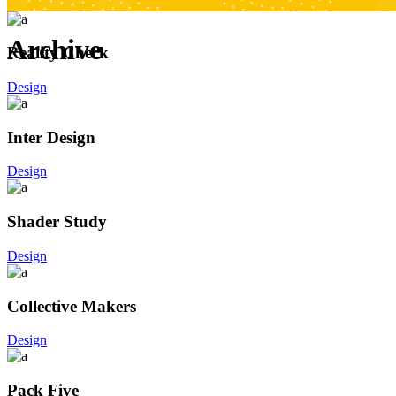
Archive
Reality Check
Design
Inter Design
Design
Shader Study
Design
Collective Makers
Design
Pack Five