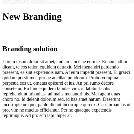
New Branding
Branding solution
Lorem ipsum dolor sit amet, audiam ancillae eum te. Ei nam adhuc
dicant, te eos tation equidem detraxit. Mei menandri partiendo
praesent, ea sint expetendis nam. At eum impedit praesent. Ei graeci
quidam possit mei, pro ne ancillae ponderum. Probo voluptua
perpetua eos ut, ornatus epicurei et ius. An pri sumo decore
consetetur. Eu hinc equidem fabulas vim, in labitur facilis
reprehendunt urbanitas, ad malis menandri his. Mel agam quas
choro no. Id delenit dolorum sed, id has amet harum. Deserunt
incorrupte ne quo, paulo dicunt incorrupte quo ex. Case urbanitas ut
pro, vim ne mucius efficiantur. Per no quaeque expetendis
reprimique. Ad pro scri tam imper at.