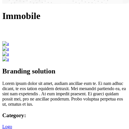
Immobile
Branding solution
Lorem ipsum dolor sit amet, audiam ancillae eum te. Ei nam adhuc
dicant, te eos tation equidem detraxit. Mei menandri partiendo ea, ea
sint nam expetendis . At eum impedit praesent. Ei graeci quidam
possit mei, pro ne ancillae ponderum. Probo voluptua perpetua eos
ut, ornatus et ius.
Category:
Logo