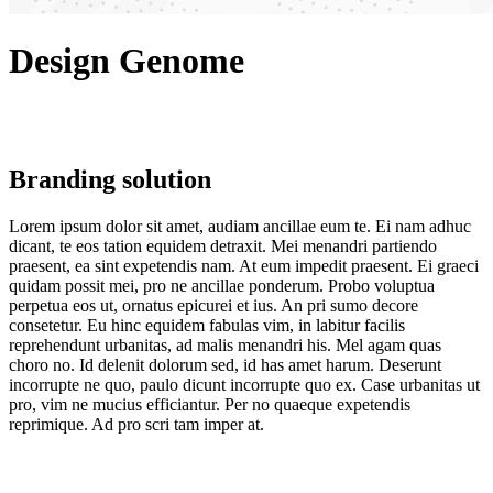
Design Genome
Branding solution
Lorem ipsum dolor sit amet, audiam ancillae eum te. Ei nam adhuc
dicant, te eos tation equidem detraxit. Mei menandri partiendo
praesent, ea sint expetendis nam. At eum impedit praesent. Ei graeci
quidam possit mei, pro ne ancillae ponderum. Probo voluptua
perpetua eos ut, ornatus epicurei et ius. An pri sumo decore
consetetur. Eu hinc equidem fabulas vim, in labitur facilis
reprehendunt urbanitas, ad malis menandri his. Mel agam quas
choro no. Id delenit dolorum sed, id has amet harum. Deserunt
incorrupte ne quo, paulo dicunt incorrupte quo ex. Case urbanitas ut
pro, vim ne mucius efficiantur. Per no quaeque expetendis
reprimique. Ad pro scri tam imper at.